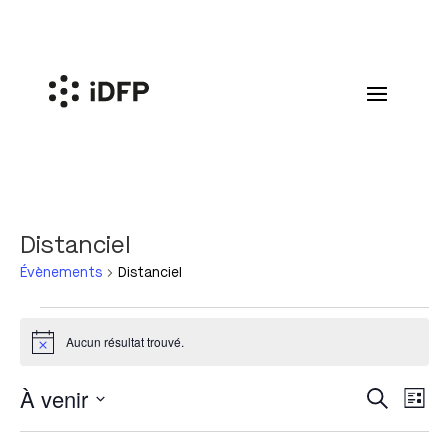
Distanciel
Évènements
Distanciel
Évènements
Aucun résultat trouvé.
Notice
Reche
Nav
À venir
Recherche
Liste
de
et
Sélectionnez
vu
naviga