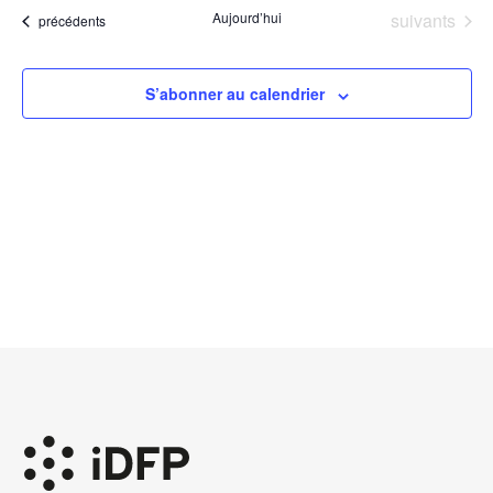
une
Év
Évènements
Aujourd’hui
suivants
de
Évènements
précédents
date.
vues
Évène
S’abonner au calendrier