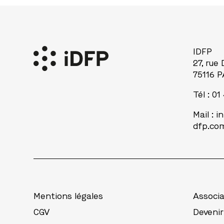
IDFP
27, rue
75116 P
Tél : 01
Mail :
i
dfp.co
Mentions légales
Associa
CGV
Deveni