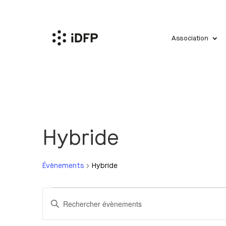
Association
Hybride
Évènements
Hybride
Évènements
Recherche
Saisir
et
mot-
navigation
clé.