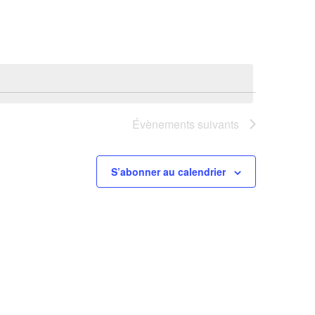
Évènement
Évènements
suivants
S’abonner au calendrier