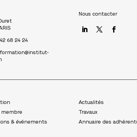
Nous contacter
 Duret
ARIS
 42 68 24 24
nformation@institut-
m
tion
Actualités
r membre
Travaux
ions & événements
Annuaire des adhérent