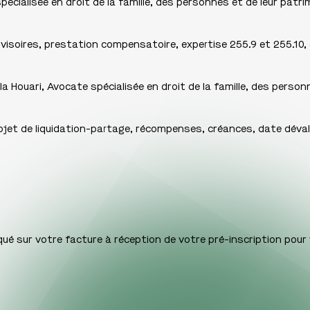
écialisée en droit de la famille, des personnes et de leur patri
isoires, prestation compensatoire, expertise 255.9 et 255.10,
a Houari, Avocate spécialisée en droit de la famille, des person
rojet de liquidation-partage, récompenses, créances, date déva
iqué sur votre facture à réception de votre pré-inscription pour