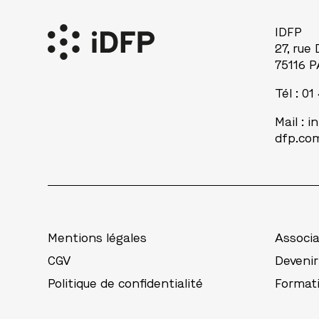
IDFP
27, rue
75116 P
Tél : 01
Mail :
i
dfp.co
Mentions légales
Associa
CGV
Deveni
Politique de confidentialité
Format