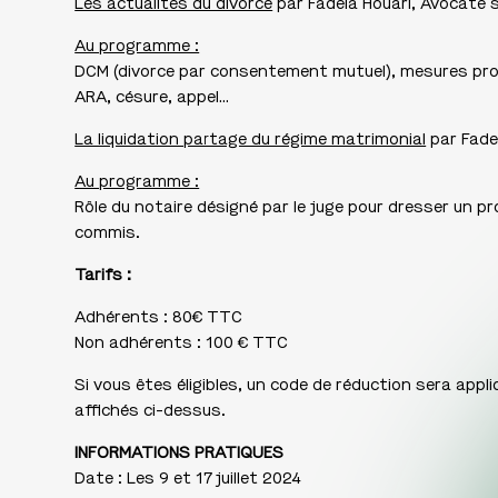
Les actualités du divorce
par Fadela Houari, Avocate sp
Au programme :
DCM (divorce par consentement mutuel), mesures prov
ARA, césure, appel…
La liquidation partage du régime matrimonial
par Fadel
Au programme :
Rôle du notaire désigné par le juge pour dresser un p
commis.
Tarifs :
Adhérents : 80€ TTC
Non adhérents : 100 € TTC
Si vous êtes éligibles, un code de réduction sera appl
affichés ci-dessus.
INFORMATIONS PRATIQUES
Date : Les 9 et 17 juillet 2024