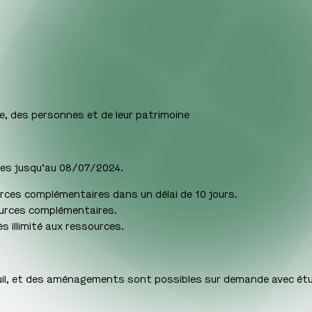
le, des personnes et de leur patrimoine
rtes jusqu’au 08/07/2024.
urces complémentaires dans un délai de 10 jours.
ources complémentaires.
s illimité aux ressources.
uil, et des aménagements sont possibles sur demande avec ét