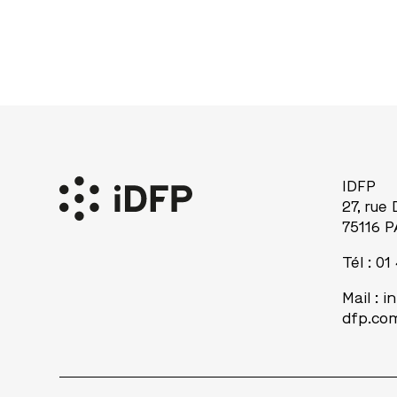
IDFP
27, rue
75116 P
Tél : 01
Mail :
i
dfp.co