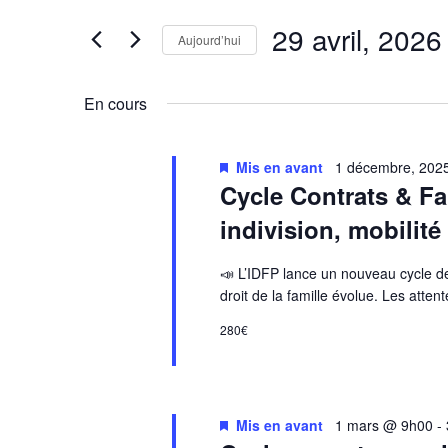
avril,
de
Rechercher
29 avril, 2026
2026
vues
Évènements
Aujourd’hui
Évènements
par
Sélectionnez
mot-
une
En cours
clé.
date.
Mis en avant
1 décembre, 202
Cycle Contrats & Fa
indivision, mobilité
📣 L’IDFP lance un nouveau cycle 
droit de la famille évolue. Les atte
280€
Mis en avant
1 mars @ 9h00
-