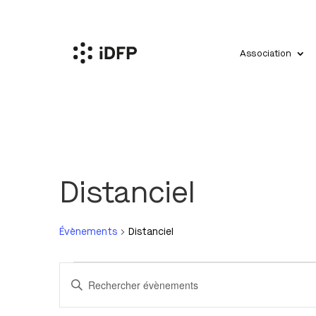
Association
Distanciel
Évènements
Distanciel
Évènements
Recherche
Saisir
for
et
mot-
29
navigation
clé.