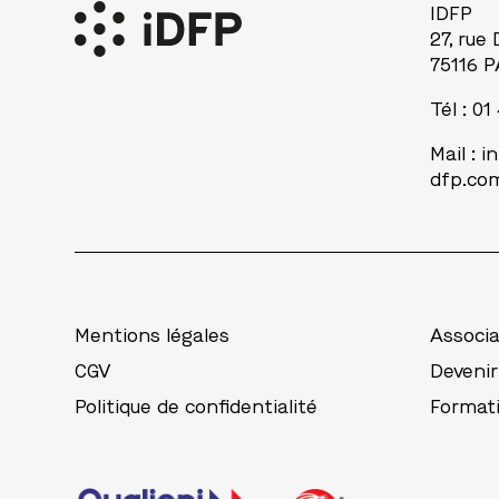
IDFP
27, rue
75116 P
Tél : 01
Mail :
i
dfp.co
Mentions légales
Associa
CGV
Deveni
Politique de confidentialité
Format