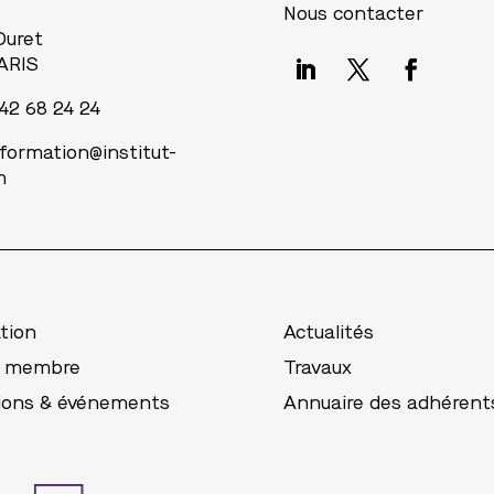
Nous contacter
 Duret
ARIS
 42 68 24 24
nformation@institut-
m
tion
Actualités
r membre
Travaux
ions & événements
Annuaire des adhérent